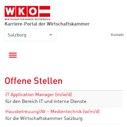
Accesskey
Accesskey
Accesskey
Zum Inhalt springen
Zum Hauptmenü springen
Zur Suche springen
[3]
[1]
[2]
Karriere-Portal der Wirtschaftskammer
Salzburg
Kontakt
Navigation einblenden
Offene Stellen
Stelle
Ort
IT Application Manager (m/w/d)
für den Bereich IT und interne Dienste
Hausbetreuung/AV – Medientechnik (w/m/d)
für die Wirtschaftskammer Salzburg